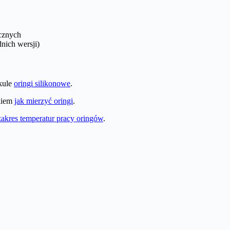
cznych
nich wersji)
ykule
oringi silikonowe
.
ikiem
jak mierzyć oringi
.
zakres temperatur pracy oringów
.