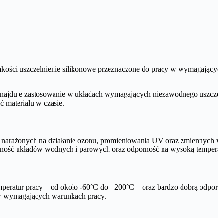
kości uszczelnienie silikonowe przeznaczone do pracy w wymagając
 znajduje zastosowanie w układach wymagających niezawodnego uszczel
ć materiału w czasie.
 narażonych na działanie ozonu, promieniowania UV oraz zmiennych 
ność układów wodnych i parowych oraz odporność na wysoką temperat
peratur pracy – od około -60°C do +200°C – oraz bardzo dobrą odporn
 w wymagających warunkach pracy.