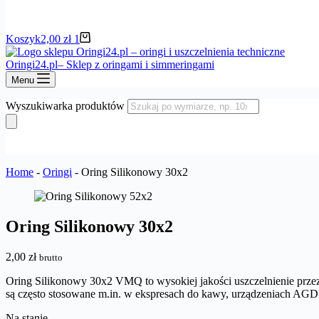
Koszyk
2,00
zł
1
Oringi24.pl– Sklep z oringami i simmeringami
Menu
Wyszukiwarka produktów
Home
-
Oringi
-
Oring Silikonowy 30x2
Oring Silikonowy 30x2
2,00
zł
brutto
Oring Silikonowy 30x2 VMQ to wysokiej jakości uszczelnienie przez
są często stosowane m.in. w ekspresach do kawy, urządzeniach AGD 
Na stanie