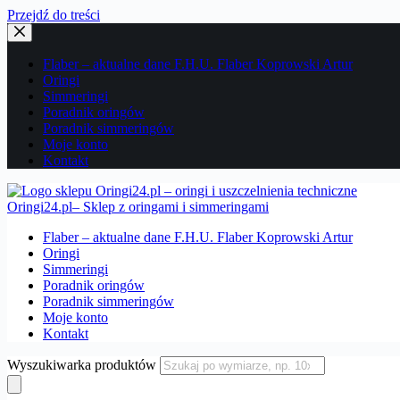
Przejdź do treści
Flaber – aktualne dane F.H.U. Flaber Koprowski Artur
Oringi
Simmeringi
Poradnik oringów
Poradnik simmeringów
Moje konto
Kontakt
Oringi24.pl– Sklep z oringami i simmeringami
Flaber – aktualne dane F.H.U. Flaber Koprowski Artur
Oringi
Simmeringi
Poradnik oringów
Poradnik simmeringów
Moje konto
Kontakt
Wyszukiwarka produktów