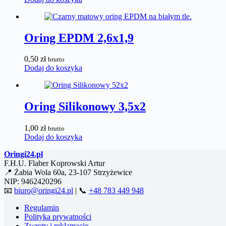
Oring EPDM 2,6x1,9
0,50
zł
brutto
Dodaj do koszyka
Oring Silikonowy 3,5x2
1,00
zł
brutto
Dodaj do koszyka
Oringi24.pl
F.H.U. Flaber Koprowski Artur
📍 Żabia Wola 60a, 23-107 Strzyżewice
NIP: 9462420296
📧
biuro@oringi24.pl
| 📞
+48 783 449 948
Regulamin
Polityka prywatności
Zwroty i reklamacje